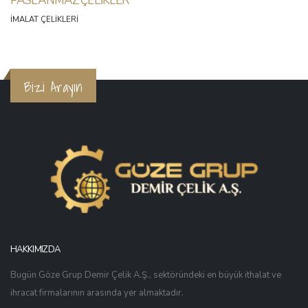
PASLANMAZ ÇELIKLER
İMALAT ÇELIKLERI
Bizi Arayın
HAKKIMIZDA
Bugün Göze Grup Demir Çelik A.Ş., sektöründeki en büyük ithalat ve
ihracat firmalarının arasında yer almaktadır.