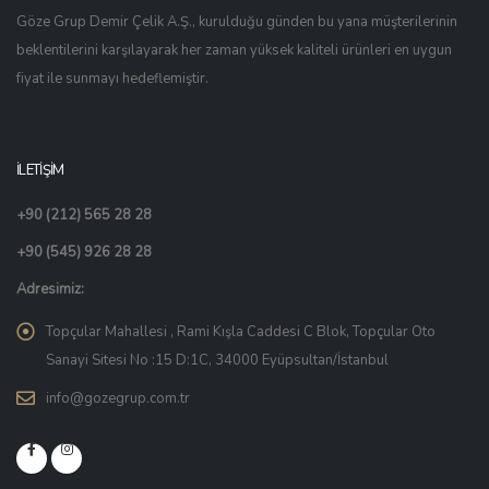
Göze Grup Demir Çelik A.Ş., kurulduğu günden bu yana müşterilerinin
beklentilerini karşılayarak her zaman yüksek kaliteli ürünleri en uygun
fiyat ile sunmayı hedeflemiştir.
İLETİŞİM
+90 (212) 565 28 28
+90 (545) 926 28 28
Adresimiz:
Topçular Mahallesi , Rami Kışla Caddesi C Blok, Topçular Oto
Sanayi Sitesi No :15 D:1C, 34000 Eyüpsultan/İstanbul
info@gozegrup.com.tr