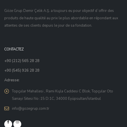
Göze Grup Demir Çelik A.Ş. a toujours eu pour objectif d`offrir des
produits de haute qualité au prix le plus abordable en répondant aux
attentes de ses clients depuis le jour de sa fondation.
CONTACTEZ
+90 (212) 565 28 28
+90 (545) 926 28 28
Adresse:
Topçular Mahallesi , Rami Kışla Caddesi C Blok, Topçular Oto
Sanayi Sitesi No :15 D:1C, 34000 Eyüpsultan/İstanbul
info@gozegrup.com.tr